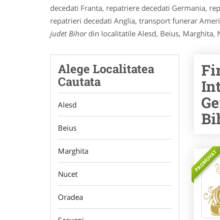
decedati Franta, repatriere decedati Germania, repa
repatrieri decedati Anglia, transport funerar Americ
judet Bihor
din localitatile Alesd, Beius, Marghita, 
Fi
Alege Localitatea
Cautata
In
Ge
Alesd
Bi
Beius
Marghita
PROMOVAT
Nucet
Oradea