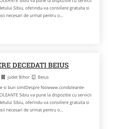
LEANTE Sibiu va pune la dispozitie cu servicii
tului Sibiu, oferindu-va consiliere gratuita si
asii necesari de urmat pentru o...
RE DECEDATI BEIUS
i
judet Bihor
Beius
retie si bun simtDespre Noiwww.condoleante-
LEANTE Sibiu va pune la dispozitie cu servicii
tului Sibiu, oferindu-va consiliere gratuita si
asii necesari de urmat pentru o...