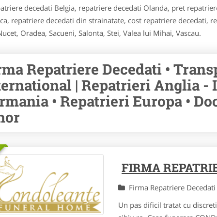
triere decedati Belgia, repatriere decedati Olanda, pret repatrier
a, repatriere decedati din strainatate, cost repatriere decedati, re
Nucet, Oradea, Sacueni, Salonta, Stei, Valea lui Mihai, Vascau.
rma Repatriere Decedati • Trans
ternational | Repatrieri Anglia - I
rmania • Repatrieri Europa • Do
hor
FIRMA REPATRI
Firma Repatriere Decedat
Un pas dificil tratat cu disc