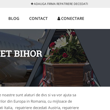
ADAUGA FIRMA REPATRIERE DECEDATI
BLOG
CONTACT
CONECTARE
DET BIHOR
e noastre sunt alaturi de dvs si va vor ajuta sa
arilor din Europa in Romania, cu mijloace de
ti Italia, repatriere decedati Austria, repatriere