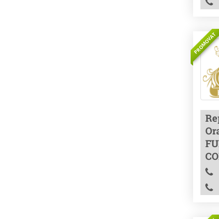
PROMOVAT
Re
Or
FU
CO