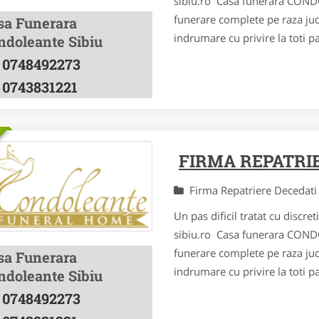
sibiu.ro Casa funerara CONDO
funerare complete pe raza jude
sa Funerara
indrumare cu privire la toti p
ndoleante Sibiu
0748492273
0743831221
FIRMA REPATRIE
Firma Repatriere Decedat
Un pas dificil tratat cu disc
sibiu.ro Casa funerara CONDO
funerare complete pe raza jude
sa Funerara
indrumare cu privire la toti p
ndoleante Sibiu
0748492273