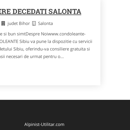
ERE DECEDATI SALONTA
i
judet Bihor
Salonta
retie si bun simtDespre Noiwww.condoleante-
LEANTE Sibiu va pune la dispozitie cu servicii
tului Sibiu, oferindu-va consiliere gratuita si
asii necesari de urmat pentru o...
Alpinist-Utilitar.com