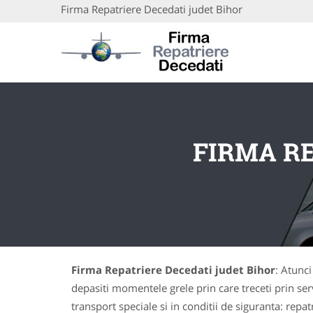
Firma Repatriere Decedati judet Bihor
FIRMA RE
Firma Repatriere Decedati judet Bihor
: Atunci
depasiti momentele grele prin care treceti prin ser
transport speciale si in conditii de siguranta: repat