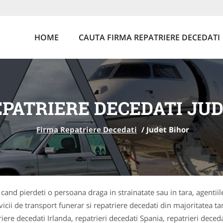
HOME
CAUTA FIRMA REPATRIERE DECEDATI
PATRIERE DECEDATI JU
Firma Repatriere Decedati
/
Judet Bihor
 cand pierdeti o persoana draga in strainatate sau in tara, agentiil
vicii de transport funerar si repatriere decedati din majoritatea t
riere decedati Irlanda, repatrieri decedati Spania, repatrieri deceda