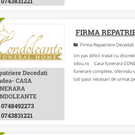
0743831221
FIRMA REPATRI
Firma Repatriere Decedat
Un pas dificil tratat cu disc
sibiu.ro Casa funerara CONDO
funerare complete, oferindu-va
patriere Decedati
toti pasii necesari de urmat p
adea- CASA
NERARA
NDOLEANTE
0748492273
0743831221