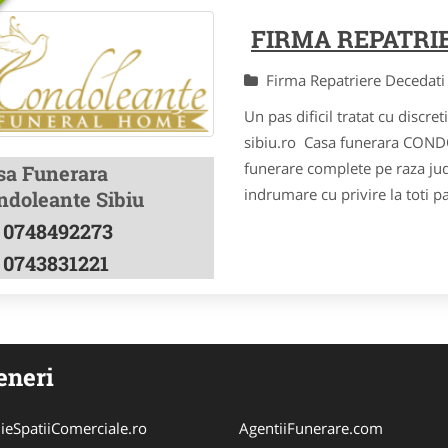
FIRMA REPATRI
Firma Repatriere Decedat
Un pas dificil tratat cu disc
sibiu.ro Casa funerara CONDO
funerare complete pe raza jude
sa Funerara
indrumare cu privire la toti p
ndoleante Sibiu
0748492273
0743831221
eneri
ieSpatiiComerciale.ro
AgentiiFunerare.com