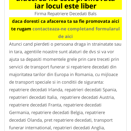
iar locul este liber
Firma Repatriere Decedati Bals
daca doresti ca afacerea ta sa fie promovata aici
te rugam
contacteaza-ne completand formularul
de aici
Atunci cand pierdeti o persoana draga in strainatate sau
in tara, agentiile noastre sunt alaturi de dvs si va vor
ajuta sa depasiti momentele grele prin care treceti prin
servicii de transport funerar si repatriere decedati din
majoritatea tarilor din Europa in Romania, cu mijloace
de transport speciale si in conditii de siguranta:
repatriere decedati Irlanda, repatrieri decedati Spania,
repatrieri decedati Italia, repatriere decedati Austria,
repatriere decedati Franta, repatriere decedati
Germania, repatriere decedati Belgia, repatriere
decedati Olanda, pret repatriere decedati, transport
funerar international, repatrieri decedati Anglia,