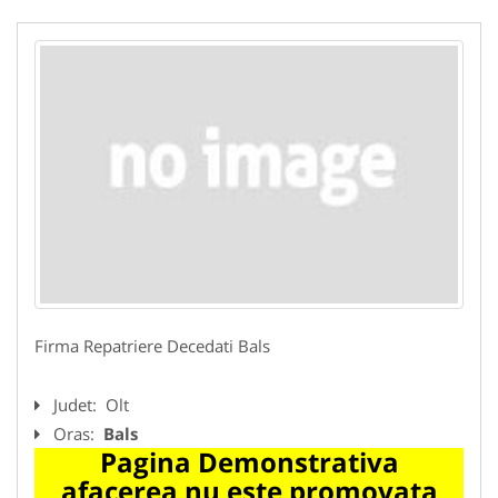
Firma Repatriere Decedati Bals
Judet:
Olt
Oras:
Bals
Pagina Demonstrativa
afacerea nu este promovata