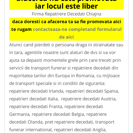
iar locul este liber
Firma Repatriere Decedati Chiajna
daca doresti ca afacerea ta sa fie promovata aici
te rugam
contacteaza-ne completand formularul
de aici
Atunci cand pierdeti o persoana draga in strainatate sau
in tara, agentiile noastre sunt alaturi de dvs si va vor
ajuta sa depasiti momentele grele prin care treceti prin
servicii de transport funerar si repatriere decedati din
majoritatea tarilor din Europa in Romania, cu mijloace
de transport speciale si in conditii de siguranta:
repatriere decedati Irlanda, repatrieri decedati Spania,
repatrieri decedati Italia, repatriere decedati Austria,
repatriere decedati Franta, repatriere decedati
Germania, repatriere decedati Belgia, repatriere
decedati Olanda, pret repatriere decedati, transport
funerar international, repatrieri decedati Anglia,