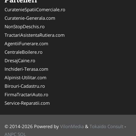
CuratenieSpatiiComerciale.ro
Curatenie-Generala.com
NonStopDeschis.ro
TractariAsistentaRutiera.com
AgentiiFunerare.com
CentraleBoilere.ro
DresajCaine.ro
Inchideri-Terasa.com
Alpinist-Utilitar.com
Birouri-Cadastru.ro
FirmaTractariAuto.ro
Service-Reparatii.com
© 2014-2026 Powered by
VilonMedia
&
Tokaido Consult
-
ANPC
SOL