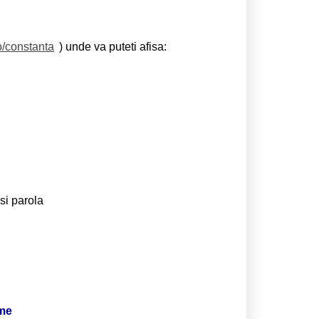
o/constanta
) unde va puteti afisa:
si parola
ime