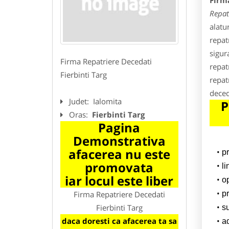
Firm
Repat
alatu
repat
sigur
Firma Repatriere Decedati
repat
Fierbinti Targ
repat
deced
Judet:
Ialomita
P
Oras:
Fierbinti Targ
Pagina
Demonstrativa
afacerea nu este
p
promovata
l
iar locul este liber
o
Firma Repatriere Decedati
pr
Fierbinti Targ
su
daca doresti ca afacerea ta sa
a