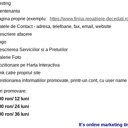
osting
entenanta
agina proprie (exemplu:
https://www.firma-repatriere-decedati.r
tele de Contact - adresa, telefoane, fax, email, website
escriere afacere
ogo
scrierea Serviciilor si a Preturilor
alerie Foto
zitionare pe Harta Interactiva
nk catre propriul site
stionarea informatiilor promovate, printr-un cont, cu user name 
ri promovare:
00 ron/ 12 luni
00 ron/ 24 luni
00 ron/ 36 luni
It's online marketing t