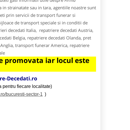
teti gasi informatii utile despre
Firma
in strainatate sau in tara, agentiile noastre sunt
ti prin servicii de transport funerar si
jloace de transport speciale si in conditii de
ieri decedati Italia, repatriere decedati Austria,
cedati Belgia, repatriere decedati Olanda, pret
i Anglia, transport funerar America, repatriere
ale
 promovata iar locul este
e-Decedati.ro
 pentru fiecare localitate)
.ro/bucuresti-sector-1
)