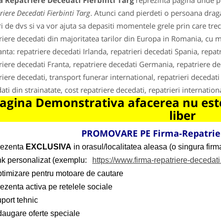
a Repatriere Decedati Fierbinti Targ
reprezinta pagina unde pu
riere Decedati Fierbinti Targ
. Atunci cand pierdeti o persoana draga 
ri de dvs si va vor ajuta sa depasiti momentele grele prin care trece
riere decedati din majoritatea tarilor din Europa in Romania, cu mi
anta: repatriere decedati Irlanda, repatrieri decedati Spania, repatr
riere decedati Franta, repatriere decedati Germania, repatriere de
riere decedati, transport funerar international, repatrieri decedat
ati din strainatate, cost repatriere decedati, repatrieri internation
agina Demonstrativa afacerea nu este
liber
PROMOVARE PE Firma-Repatrier
rezenta
EXCLUSIVA
in orasul/localitatea aleasa (o singura firma
ink personalizat (exemplu:
https://www.firma-repatriere-decedati
ptimizare pentru motoare de cautare
ezenta activa pe retelele sociale
port tehnic
daugare oferte speciale