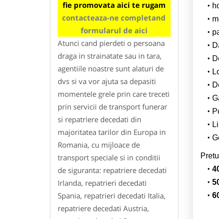
fie promovata aici te rugam
h
contacteaza-ne completand
m
formularul de aici
p
Atunci cand pierdeti o persoana
Da
draga in strainatate sau in tara,
D
agentiile noastre sunt alaturi de
L
dvs si va vor ajuta sa depasiti
De
momentele grele prin care treceti
G
prin servicii de transport funerar
Po
si repatriere decedati din
Li
majoritatea tarilor din Europa in
Ge
Romania, cu mijloace de
Pretu
transport speciale si in conditii
4
de siguranta: repatriere decedati
Irlanda, repatrieri decedati
5
Spania, repatrieri decedati Italia,
6
repatriere decedati Austria,