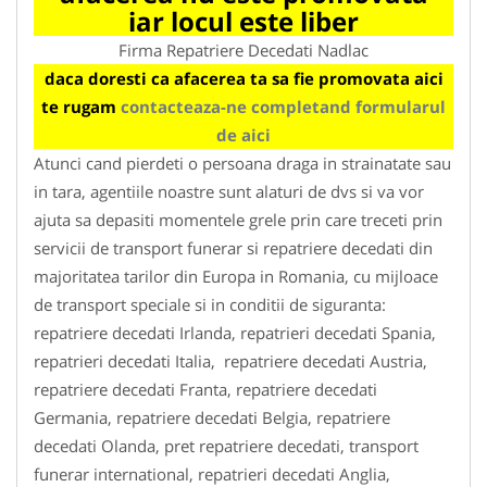
iar locul este liber
Firma Repatriere Decedati Nadlac
daca doresti ca afacerea ta sa fie promovata aici
te rugam
contacteaza-ne completand formularul
de aici
Atunci cand pierdeti o persoana draga in strainatate sau
in tara, agentiile noastre sunt alaturi de dvs si va vor
ajuta sa depasiti momentele grele prin care treceti prin
servicii de transport funerar si repatriere decedati din
majoritatea tarilor din Europa in Romania, cu mijloace
de transport speciale si in conditii de siguranta:
repatriere decedati Irlanda, repatrieri decedati Spania,
repatrieri decedati Italia, repatriere decedati Austria,
repatriere decedati Franta, repatriere decedati
Germania, repatriere decedati Belgia, repatriere
decedati Olanda, pret repatriere decedati, transport
funerar international, repatrieri decedati Anglia,