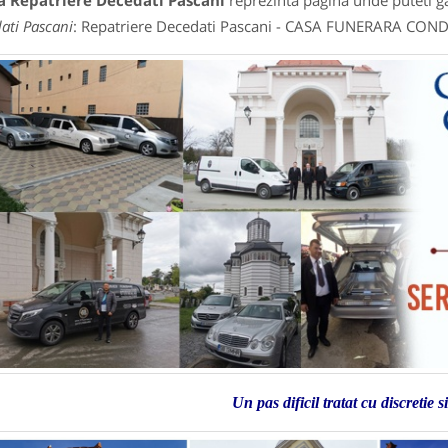
a Repatriere Decedati Pascani
reprezinta pagina unde puteti ga
ati Pascani
: Repatriere Decedati Pascani - CASA FUNERARA CO
Un pas dificil tratat cu discretie 