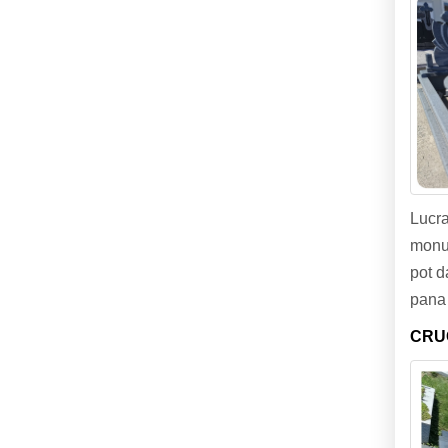
Lucra
monum
pot d
pana 
CRUC