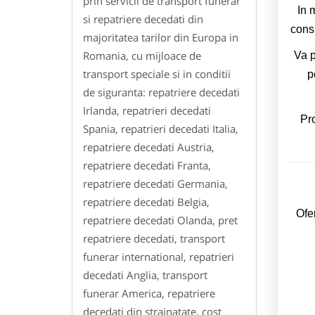
prin servicii de transport funerar
In 
si repatriere decedati din
consu
majoritatea tarilor din Europa in
Romania, cu mijloace de
Va p
transport speciale si in conditii
p
de siguranta: repatriere decedati
Irlanda, repatrieri decedati
Pro
Spania, repatrieri decedati Italia,
repatriere decedati Austria,
repatriere decedati Franta,
repatriere decedati Germania,
repatriere decedati Belgia,
Ofer
repatriere decedati Olanda, pret
repatriere decedati, transport
funerar international, repatrieri
decedati Anglia, transport
funerar America, repatriere
decedati din strainatate, cost