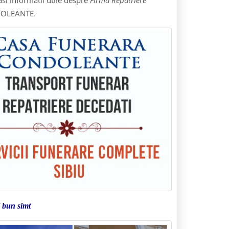
si informatii utile despre
Firma Repatriere
NDOLEANTE.
si bun simt