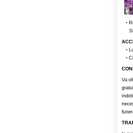
Re
Si
ACC
L
Cr
CON
Va of
gratu
indol
neces
funer
TRA