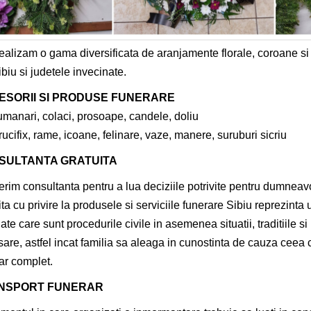
alizam o gama diversificata de aranjamente florale, coroane si je
biu si judetele invecinate.
ESORII SI PRODUSE FUNERARE
umanari, colaci, prosoape, candele, doliu
ucifix, rame, icoane, felinare, vaze, manere, suruburi sicriu
SULTANTA GRATUITA
erim consultanta pentru a lua deciziile potrivite pentru dumneav
ita cu privire la produsele si serviciile funerare Sibiu reprezinta
iate care sunt procedurile civile in asemenea situatii, traditiile 
are, astfel incat familia sa aleaga in cunostinta de cauza ceea c
ar complet.
NSPORT FUNERAR