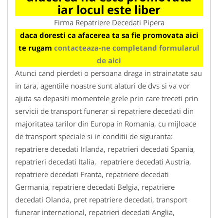
iar locul este liber
Firma Repatriere Decedati Pipera
daca doresti ca afacerea ta sa fie promovata aici
te rugam
contacteaza-ne completand formularul
de aici
Atunci cand pierdeti o persoana draga in strainatate sau
in tara, agentiile noastre sunt alaturi de dvs si va vor
ajuta sa depasiti momentele grele prin care treceti prin
servicii de transport funerar si repatriere decedati din
majoritatea tarilor din Europa in Romania, cu mijloace
de transport speciale si in conditii de siguranta:
repatriere decedati Irlanda, repatrieri decedati Spania,
repatrieri decedati Italia, repatriere decedati Austria,
repatriere decedati Franta, repatriere decedati
Germania, repatriere decedati Belgia, repatriere
decedati Olanda, pret repatriere decedati, transport
funerar international, repatrieri decedati Anglia,