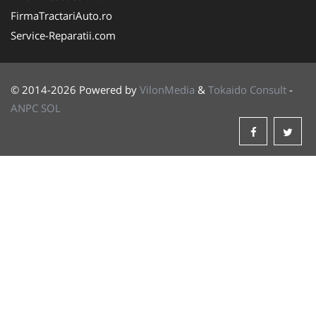
FirmaTractariAuto.ro
Service-Reparatii.com
© 2014-2026 Powered by
VilonMedia
&
Tokaido Consult
-
ANPC
SOL