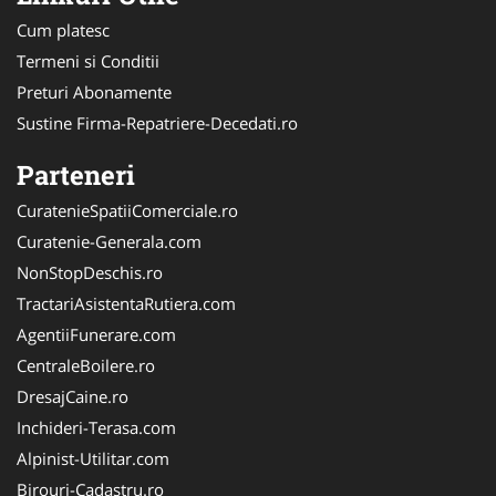
Cum platesc
Termeni si Conditii
Preturi Abonamente
Sustine Firma-Repatriere-Decedati.ro
Parteneri
CuratenieSpatiiComerciale.ro
Curatenie-Generala.com
NonStopDeschis.ro
TractariAsistentaRutiera.com
AgentiiFunerare.com
CentraleBoilere.ro
DresajCaine.ro
Inchideri-Terasa.com
Alpinist-Utilitar.com
Birouri-Cadastru.ro