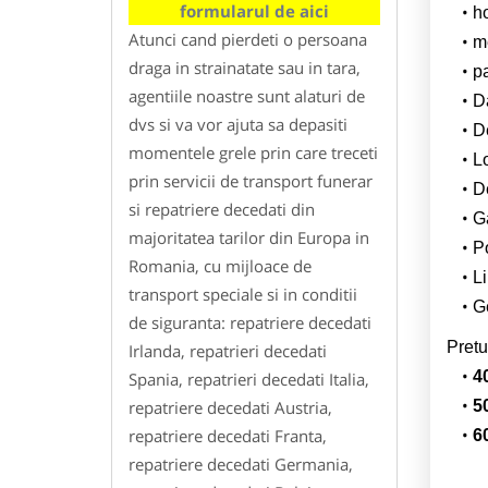
formularul de aici
h
Atunci cand pierdeti o persoana
m
draga in strainatate sau in tara,
p
agentiile noastre sunt alaturi de
Da
dvs si va vor ajuta sa depasiti
D
momentele grele prin care treceti
L
prin servicii de transport funerar
De
si repatriere decedati din
G
majoritatea tarilor din Europa in
Po
Romania, cu mijloace de
Li
transport speciale si in conditii
Ge
de siguranta: repatriere decedati
Pretu
Irlanda, repatrieri decedati
4
Spania, repatrieri decedati Italia,
repatriere decedati Austria,
5
repatriere decedati Franta,
6
repatriere decedati Germania,