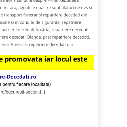
i informatii utile despre
Firma Repatriere
 in tara, agentiile noastre sunt alaturi de dvs si
de transport funerar si repatriere decedati din
ale si in conditii de siguranta: repatriere
repatriere decedati Austria, repatriere decedati
iere decedati Olanda, pret repatriere decedati,
unerar America, repatriere decedati din
 promovata iar locul este
e-Decedati.ro
 pentru fiecare localitate)
.ro/bucuresti-sector-1
)