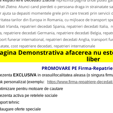
a Repatriere Decedati Zlatna
reprezinta pagina unde puteti gas
ati Zlatna
. Atunci cand pierdeti o persoana draga in strainatate sau
r ajuta sa depasiti momentele grele prin care treceti prin servicii 
itatea tarilor din Europa in Romania, cu mijloace de transport speci
ati Irlanda, repatrieri decedati Spania, repatrieri decedati Italia, 
a, repatriere decedati Germania, repatriere decedati Belgia, repatr
port funerar international, repatrieri decedati Anglia, transport f
natate, cost repatriere decedati, repatrieri internationale
agina Demonstrativa afacerea nu este
liber
PROMOVARE PE Firma-Repatrier
rezenta
EXCLUSIVA
in orasul/localitatea aleasa (o singura firma
ink personalizat (exemplu:
https://www.firma-repatriere-decedati
ptimizare pentru motoare de cautare
ezenta activa pe retelele sociale
port tehnic
daugare oferte speciale