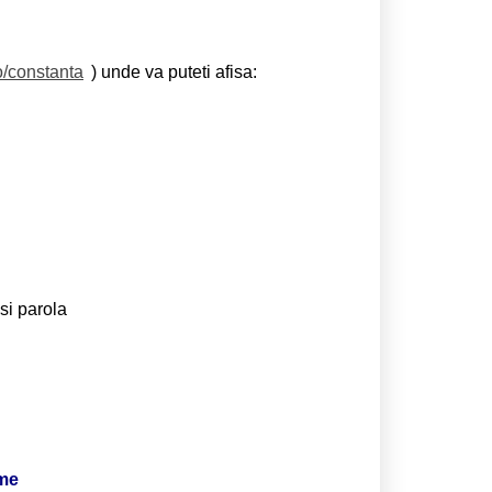
o/constanta
) unde va puteti afisa:
si parola
ime