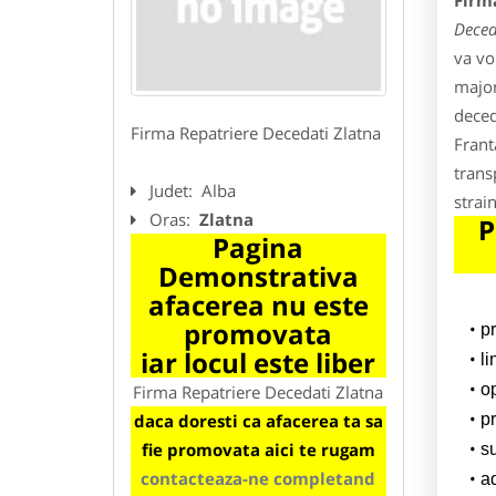
Firm
Deced
va vo
major
deced
Firma Repatriere Decedati Zlatna
Frant
trans
Judet:
Alba
strai
Oras:
Zlatna
P
Pagina
Demonstrativa
afacerea nu este
promovata
p
iar locul este liber
l
o
Firma Repatriere Decedati Zlatna
daca doresti ca afacerea ta sa
pr
fie promovata aici te rugam
su
contacteaza-ne completand
a