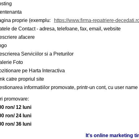
osting
entenanta
agina proprie (exemplu:
https://www.firma-repatriere-decedati.r
tele de Contact - adresa, telefoane, fax, email, website
escriere afacere
ogo
scrierea Serviciilor si a Preturilor
alerie Foto
zitionare pe Harta Interactiva
nk catre propriul site
stionarea informatiilor promovate, printr-un cont, cu user name 
ri promovare:
00 ron/ 12 luni
00 ron/ 24 luni
00 ron/ 36 luni
It's online marketing t